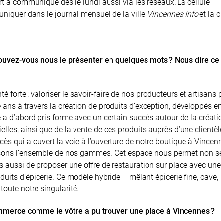
rt a communiqué dès le lundi aussi via les réseaux. La cellule
iquer dans le journal mensuel de la ville
Vincennes Info
et la 
vez-vous nous le présenter en quelques mots ? Nous dire ce q
 forte : valoriser le savoir-faire de nos producteurs et artisans 
 ans à travers la création de produits d’exception, développés 
a d’abord pris forme avec un certain succès autour de la créati
es, ainsi que de la vente de ces produits auprès d’une clientèl
cès qui a ouvert la voie à l’ouverture de notre boutique à Vincen
nissons l’ensemble de nos gammes. Cet espace nous permet non 
s aussi de proposer une offre de restauration sur place avec une
uits d’épicerie. Ce modèle hybride – mêlant épicerie fine, cave,
 toute notre singularité.
ommerce comme le vôtre a pu trouver une place à Vincennes ?