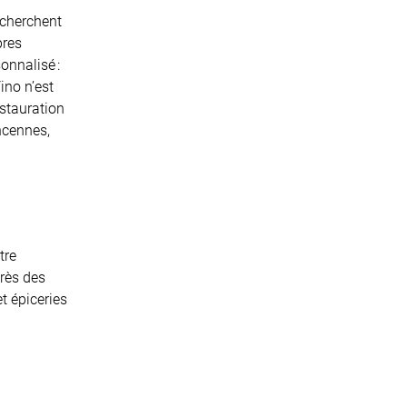
recherchent
pres
onnalisé :
ino n’est
estauration
ncennes,
tre
près des
t épiceries