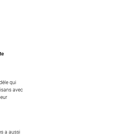
te
dèle qui
tisans avec
leur
es a aussi