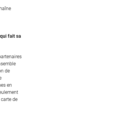
chaîne
ui fait sa
partenaires
ensemble
on de
e
nes en
seulement
 carte de