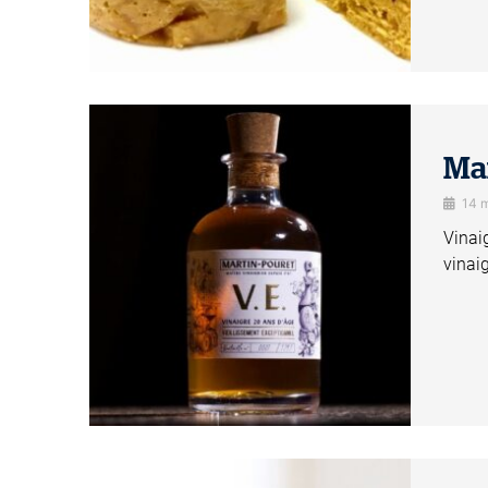
Mar
14 
Vinai
vinai