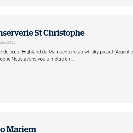
serverie St Christophe
mars 2023
ne de bœuf Highland du Marquenterre au whisky picard (Argent cat
tophe Nous avons voulu mettre en …
to Mariem