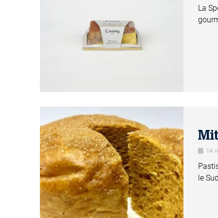
La Sp
gourm
Mi
14 
Pasti
le Sud