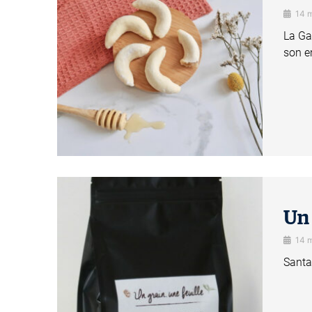
14 
La Ga
son e
Un 
14 
Santa