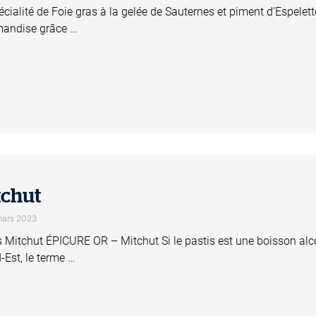
écialité de Foie gras à la gelée de Sauternes et piment d’Espel
andise grâce …
tchut
mars 2023
s Mitchut ÉPICURE OR – Mitchut Si le pastis est une boisson alco
-Est, le terme …