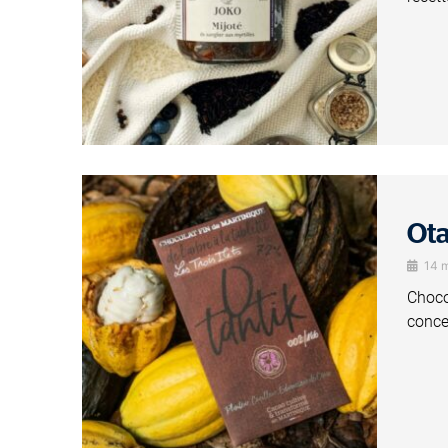
Ota
14 
Choco
conce