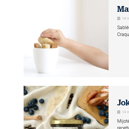
Ma
14 
Sablé
Craqu
Jo
14 
Mijot
recet