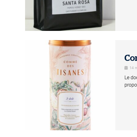
Co
14 
Le do
propo