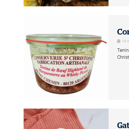
Con
14 
Terri
Chris
Ga